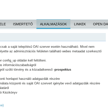
ELE
ISMERTETŐ
ALKALMAZÁSOK
LINKEK
OPEN DA
csak a saját telepítésű OAI szerver esetén használható. Mivel nem
elyette az adminisztrációs felületen található webes metaadat szerkesztő
r config_up oldalán kell feltölteni.
us információszabadságról
ról szóló törvény és a közadatkereső -
prospektus
onti honlapot használó adatgazdák részére
álata központi és saját OAI szervert igénybe vevő adatgazdák részére
atáról
ói Kézikönyv
xe)