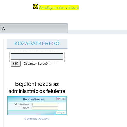
Akadálymentes változat
TA
KÖZADATKERESŐ
Összetett kereső »