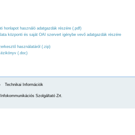
ti honlapot használó adatgazdák részére (.pdf)
ata központi és saját OAI szervert igénybe vevő adatgazdák részére
rkesztő használatáról (.zip)
Kézikönyv (.doc)
p
Technikai Információk
nfokommunikációs Szolgáltató Zrt.