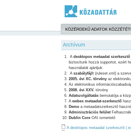
Ugrás a tartalomra
KÖZÉRDEKŰ ADATOK KÖZZÉTÉT
Archívum
A
desktopos metaadat szerkesztő
biztosítunk hozzá supportot, ezért h
használatát ajánljuk.
A
szabályfájl
t (ruleset.xml) a szerve
2005. évi XC. törvény
az elektronik
Az elektronikus információszabadság
2008. évi XXV.
törvény
Adatszolgáltatás
bemutatója a közp
A
webes metaadat-szerkesztő
haszn
Demo
a metaadatszerkesztő használ
Adminisztrációs felület
Felhasznál
Dublin Core
OAI ismertető
A desktopos metaadat szerkesztő (.e