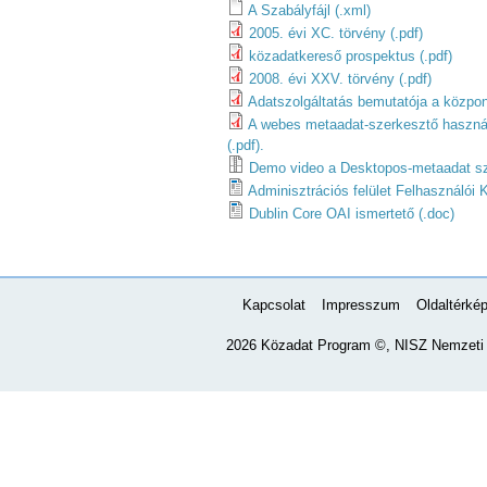
A Szabályfájl (.xml)
2005. évi XC. törvény (.pdf)
közadatkereső prospektus (.pdf)
2008. évi XXV. törvény (.pdf)
Adatszolgáltatás bemutatója a közpon
A webes metaadat-szerkesztő használ
(.pdf).
Demo video a Desktopos-metaadat sze
Adminisztrációs felület Felhasználói 
Dublin Core OAI ismertető (.doc)
Kapcsolat
Impresszum
Oldaltérké
2026 Közadat Program ©, NISZ Nemzeti I