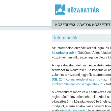
Ugrás a tartalomra
KÖZÉRDEKŰ ADATOK KÖZZÉTÉT
Információk
Az információs önrendelkezési jogról és
közadatkereső
működését. A közfeladato
közzé kell tenniük, ezzel egyidejűleg a kö
A jogszabályban definiált
közérdekű ada
rendszer
működtetését – a közérdekű ada
valamint a központi jegyzék adattartalmá
(XII. 25.) Korm. rendelet szerint
– az in
Infokommunikációs Szolgáltató Zrt.
keret
A közadatkeresőhöz való csatlakozás é
regisztrációt követően lehet elkezdeni az
elkészítését) a közadatkereső felé, ehh
módjáról, a leíró adatok készítéséről bő
mailen:
info@kozadat.hu
és telefonon: 06