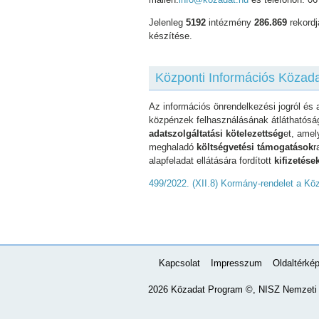
Jelenleg
5192
intézmény
286.869
rekordj
készítése.
Központi Információs Közada
Az információs önrendelkezési jogról és 
közpénzek felhasználásának átláthatóságá
adatszolgáltatási kötelezettség
et, amel
meghaladó
költségvetési támogatások
r
alapfeladat ellátására fordított
kifizetése
499/2022. (XII.8) Kormány-rendelet a Köz
Kapcsolat
Impresszum
Oldaltérké
2026 Közadat Program ©, NISZ Nemzeti I