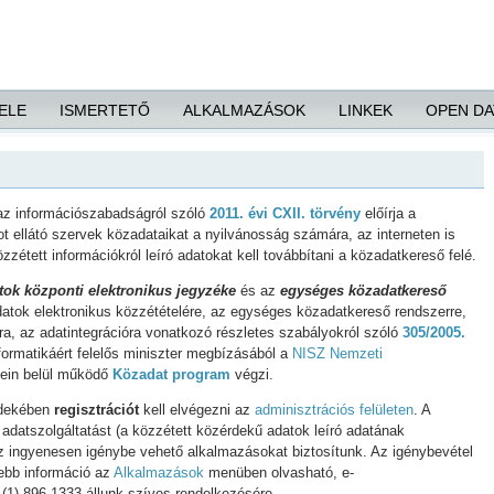
ELE
ISMERTETŐ
ALKALMAZÁSOK
LINKEK
OPEN DA
 az információszabadságról szóló
2011. évi CXII. törvény
előírja a
t ellátó szervek közadataikat a nyilvánosság számára, az interneten is
zzétett információkról leíró adatokat kell továbbítani a közadatkereső felé.
tok központi elektronikus jegyzéke
és az
egységes közadatkereső
tok elektronikus közzétételére, az egységes közadatkereső rendszerre,
ra, az adatintegrációra vonatkozó részletes szabályokról szóló
305/2005.
formatikáért felelős miniszter megbízásából a
NISZ Nemzeti
ein belül működő
Közadat program
végzi.
rdekében
regisztrációt
kell elvégezni az
adminisztrációs felületen
. A
 adatszolgáltatást (a közzétett közérdekű adatok leíró adatának
ez ingyenesen igénybe vehető alkalmazásokat biztosítunk. Az igénybevétel
vebb információ az
Alkalmazások
menüben olvasható, e-
 (1) 896-1333 állunk szíves rendelkezésére.