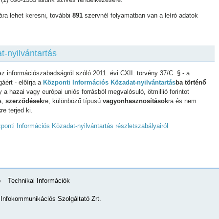
ára lehet keresni, további
891
szervnél folyamatban van a leíró adatok
t-nyilvántartás
az információszabadságról szóló 2011. évi CXII. törvény 37/C. § - a
ért - előírja a
Központi Információs Közadat-nyilvántartás
ba történő
y a hazai vagy európai uniós forrásból megvalósuló, ötmillió forintot
a,
szerződések
re, különböző típusú
vagyonhasznosítások
ra és nem
k
re terjed ki.
ponti Információs Közadat-nyilvántartás részletszabályairól
p
Technikai Információk
nfokommunikációs Szolgáltató Zrt.