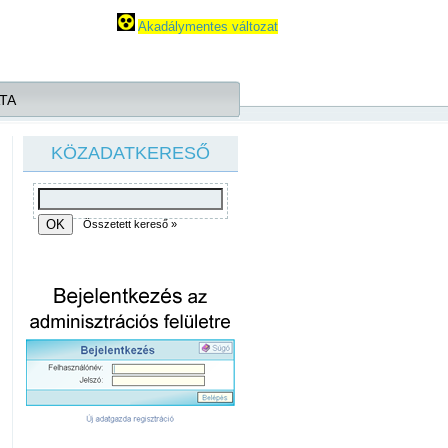
Akadálymentes változat
TA
KÖZADATKERESŐ
Összetett kereső »