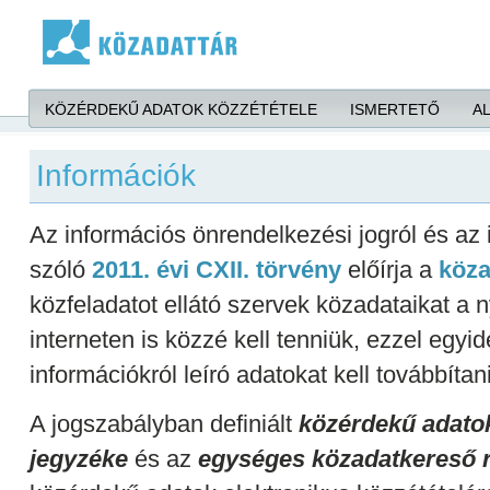
Ugrás a tartalomra
KÖZÉRDEKŰ ADATOK KÖZZÉTÉTELE
ISMERTETŐ
A
Információk
Az információs önrendelkezési jogról és az
szóló
2011. évi CXII. törvény
előírja a
köza
közfeladatot ellátó szervek közadataikat a
interneten is közzé kell tenniük, ezzel egyid
információkról leíró adatokat kell továbbítan
A jogszabályban definiált
közérdekű adatok
jegyzéke
és az
egységes közadatkereső 