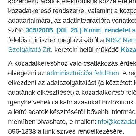
közérdekű adatok elektronikus közzétételé
közadatkereső rendszerre, valamint a közpo
adattartalmára, az adatintegrációra vonatko
szóló
305/2005. (XII. 25.) Korm. rendelet s
felelős miniszter megbízásából a
NISZ Nemz
Szolgáltató Zrt.
keretein belül működő
Köza
A közadatkeresőhöz való csatlakozás érd
elvégezni az
adminisztrációs felületen
. A re
elkezdeni az adatszolgáltatást (a közzétett
adatának elkészítését) a közadatkereső fel
igénybe vehető alkalmazásokat biztosítunk.
a leíró adatok készítéséről bővebb informá
menüben olvasható, e-mailen:
info@kozadat
896-1333 állunk szíves rendelkezésére.