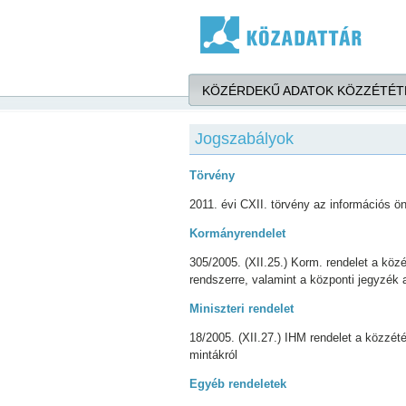
Ugrás a tartalomra
KÖZÉRDEKŰ ADATOK KÖZZÉTÉT
Jogszabályok
Törvény
2011. évi CXII. törvény az információs ö
Kormányrendelet
305/2005. (XII.25.) Korm. rendelet a kö
rendszerre, valamint a központi jegyzék 
Miniszteri rendelet
18/2005. (XII.27.) IHM rendelet a közzét
mintákról
Egyéb rendeletek