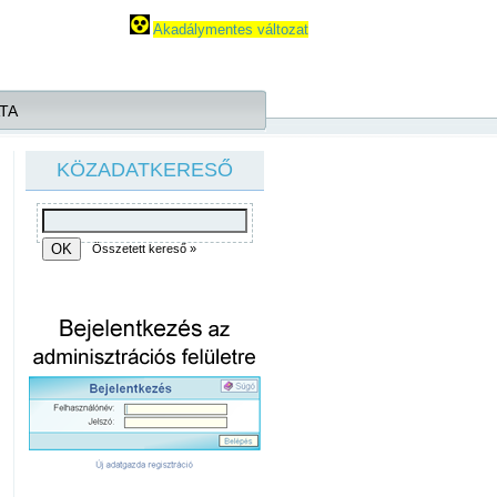
Akadálymentes változat
TA
KÖZADATKERESŐ
Összetett kereső »