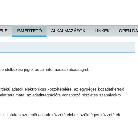
ELE
ISMERTETŐ
ALKALMAZÁSOK
LINKEK
OPEN DA
nrendelkezési jogról és az információszabadságról.
zérdekű adatok elektronikus közzétételére, az egységes közadatkereső
adattartalmára, az adatintegrációra vonatkozó részletes szabályokról
ételi listákon szereplő adatok közzétételéhez szükséges közzétételi